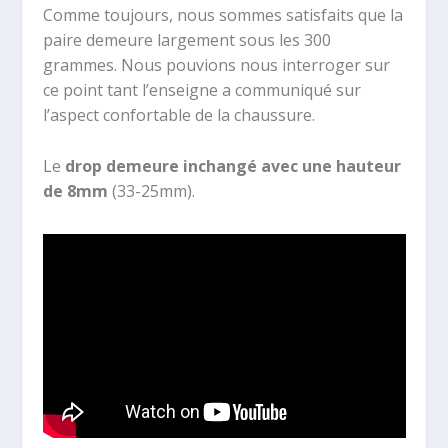
Comme toujours, nous sommes satisfaits que la
paire demeure largement sous les 300
grammes. Nous pouvions nous interroger sur
ce point tant l’enseigne a communiqué sur
l’aspect confortable de la chaussure.
Le
drop demeure inchangé avec une hauteur
de 8mm
(33-25mm).