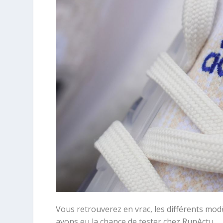
Vous retrouverez en vrac, les différents mo
avons eu la chance de tester chez RunActu.