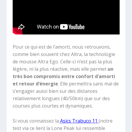
Pour ce qui est de l’amorti, nous retrouvons,
comme bien souvent chez Altra, la technologie
de mousse Altra Ego. Celle-ci n’est pas la plus
légère, ni la plus réactive, mais elle permet
un
très bon compromis entre confort d’amorti
et retour d’énergie
. Elle permettra sans mal de
s’engager aussi bien sur des distances
relativement longues (40/50km) que sur des
courses plus courtes et dynamiques.
Si vous connaissez la
Asics Trabuco 11
(notre
test via ce lien) la Lone Peak lui ressemble