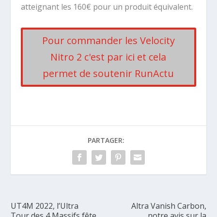
atteignant les 160€ pour un produit équivalent.
Pour commander les Velocity
Nitro 2 c'est par ici et cela
permet de soutenir RunActu
PARTAGER:
UT4M 2022, l’Ultra
Altra Vanish Carbon,
Tour des 4 Massifs fête
notre avis sur la