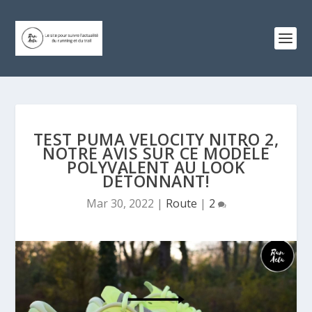
TEST PUMA VELOCITY NITRO 2,
NOTRE AVIS SUR CE MODÈLE
POLYVALENT AU LOOK
DÉTONNANT!
Mar 30, 2022
|
Route
|
2