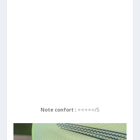
Note confort :
⭐️⭐️
⭐️⭐️
⭐️/5