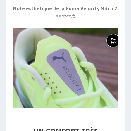
Note esthétique de la Puma Velocity Nitro 2
:
⭐️⭐️⭐️
⭐️
⭐️/5