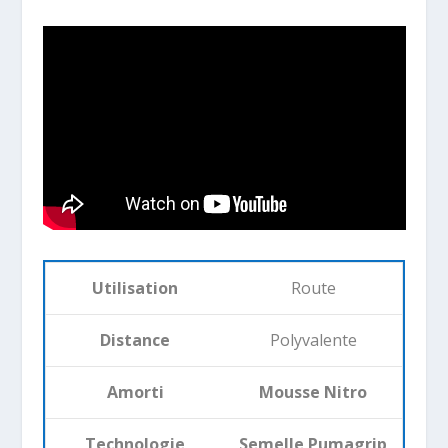
Utilisation
Route
Distance
Polyvalente
Amorti
Mousse Nitro
Technologie
Semelle Pumagrip