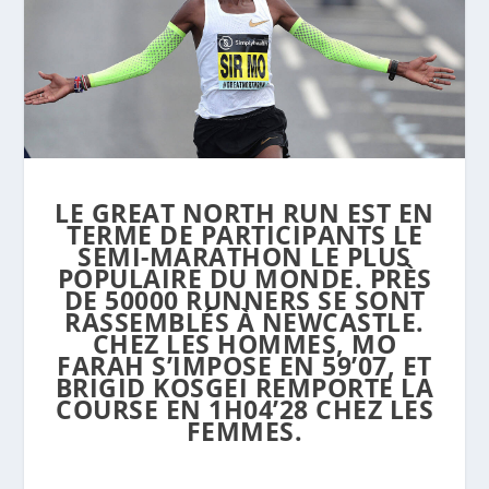
LE GREAT NORTH RUN EST EN
TERME DE PARTICIPANTS LE
SEMI-MARATHON LE PLUS
POPULAIRE DU MONDE. PRÈS
DE 50000 RUNNERS SE SONT
RASSEMBLÉS À NEWCASTLE.
CHEZ LES HOMMES, MO
FARAH S’IMPOSE EN 59’07, ET
BRIGID KOSGEI REMPORTE LA
COURSE EN 1H04’28 CHEZ LES
FEMMES.