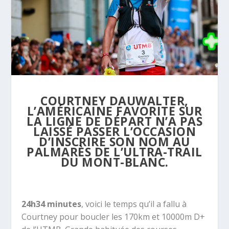
COURTNEY DAUWALTER,
L’AMÉRICAINE FAVORITE SUR
LA LIGNE DE DÉPART N’A PAS
LAISSÉ PASSER L’OCCASION
D’INSCRIRE SON NOM AU
PALMARÈS DE L’ULTRA-TRAIL
DU MONT-BLANC.
24h34 minutes
, voici le temps qu’il a fallu à
Courtney pour boucler les 170km et 10000m D+