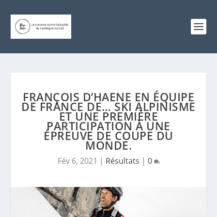
FRANÇOIS D’HAENE EN ÉQUIPE
DE FRANCE DE… SKI ALPINISME
ET UNE PREMIÈRE
PARTICIPATION À UNE
ÉPREUVE DE COUPE DU
MONDE.
Fév 6, 2021
|
Résultats
|
0