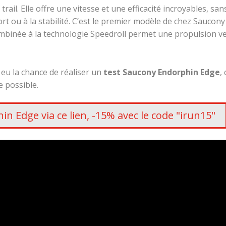
ail. Elle offre une vitesse et une efficacité incroyables, san
t ou à la stabilité. C’est le premier modèle de chez Saucony
combinée à la technologie Speedroll permet une propulsion v
u la chance de réaliser un
test Saucony Endorphin Edge
, 
e possible.
n Edge via ce lien, -15% avec le code "irun15"