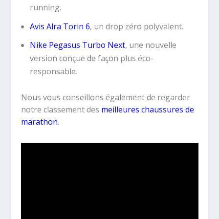
running.
Avis Alra Torin 6
, un drop zéro polyvalent.
Nike Pegasus Turbo Next
, une nouvelle
version conçue de façon plus éco-
responsable.
Nous vous conseillons également de regarder
notre classement des
meilleures chaussures de
marathon
.