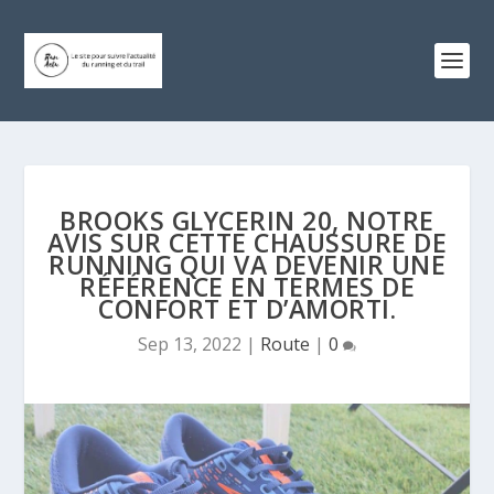
BROOKS GLYCERIN 20, NOTRE
AVIS SUR CETTE CHAUSSURE DE
RUNNING QUI VA DEVENIR UNE
RÉFÉRENCE EN TERMES DE
CONFORT ET D’AMORTI.
Sep 13, 2022
|
Route
|
0