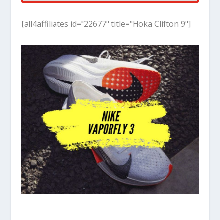
[all4affiliates id="22677" title="Hoka Clifton 9"]