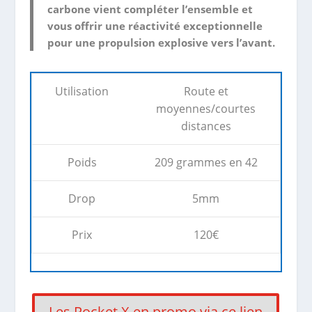
carbone
vient compléter l’ensemble et
vous offrir une
réactivité
exceptionnelle
pour une
propulsion explosive vers l’avant
.
Utilisation
Route et
moyennes/courtes
distances
Poids
209 grammes en 42
Drop
5mm
Prix
120€
Les Rocket X en promo via ce lien