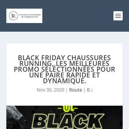
BLACK FRIDAY CHAUSSURES
RUNNING, LES MEILLEURES
PROMO SÉLÉCTIONNÉES POUR
UNE PAIRE RAPIDE ET
DYNAMIQUE.
Nov 30, 2020
|
Route
|
0