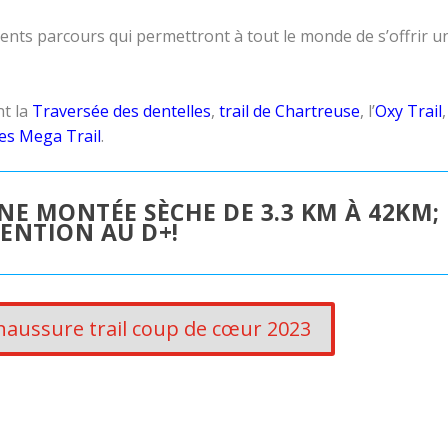
ents parcours qui permettront à tout le monde de s’offrir u
nt la
Traversée des dentelles
,
trail de Chartreuse
, l’
Oxy Trail
,
es Mega Trail
.
NE MONTÉE SÈCHE DE 3.3 KM À 42KM;
ENTION AU D+!
haussure trail coup de cœur 2023