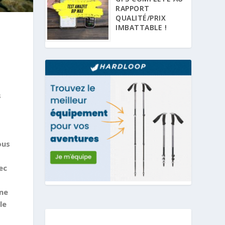
RAPPORT
QUALITÉ/PRIX
IMBATTABLE !
s
ous
ec
une
le