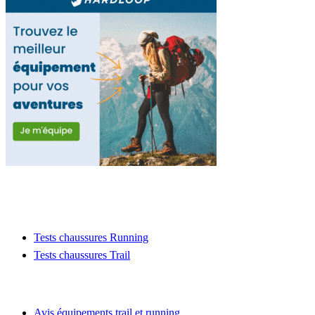
Tests chaussures Running
Tests chaussures Trail
Contact : runactu@yahoo.com
Avis équipements trail et running