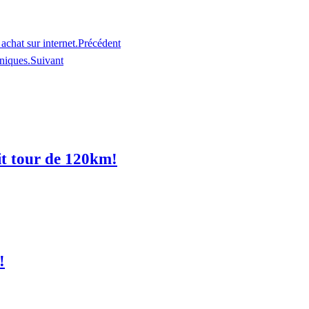
achat sur internet.
Précédent
niques.
Suivant
it tour de 120km!
!