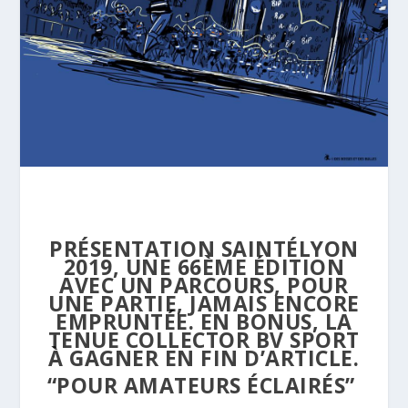
PRÉSENTATION SAINTÉLYON
2019, UNE 66ÈME ÉDITION
AVEC UN PARCOURS, POUR
UNE PARTIE, JAMAIS ENCORE
EMPRUNTÉE. EN BONUS, LA
TENUE COLLECTOR BV SPORT
À GAGNER EN FIN D’ARTICLE.
“POUR AMATEURS ÉCLAIRÉS”