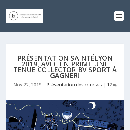
PRÉSENTATION SAINTÉLYON
2019, AVEC EN PRIME UNE
TENUE COLLECTOR BV SPORT À
GAGNER!
Nov 22, 2019
|
Présentation des courses
|
12