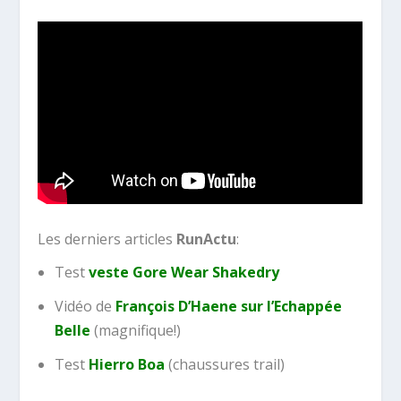
Les derniers articles
RunActu
:
Test
veste Gore Wear Shakedry
Vidéo de
François D’Haene sur l’Echappée
Belle
(magnifique!)
Test
Hierro Boa
(chaussures trail)