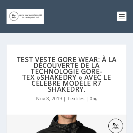
TEST VESTE GORE WEAR: À LA
DÉCOUVERTE DE LA
TECHNOLOGIE GORE-
TEX »SHAKEDRY » AVEC LE
CÉLÈBRE MODÈLE R7
SHAKEDRY.
Nov 8, 2019
|
Textiles
|
0