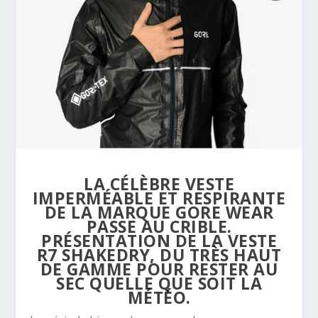
LA CÉLÈBRE VESTE
IMPERMÉABLE ET RESPIRANTE
DE LA MARQUE GORE WEAR
PASSE AU CRIBLE.
PRÉSENTATION DE LA VESTE
R7 SHAKEDRY, DU TRÈS HAUT
DE GAMME POUR RESTER AU
SEC QUELLE QUE SOIT LA
MÉTÉO.