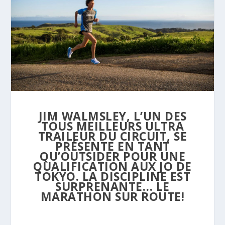
JIM WALMSLEY, L’UN DES
TOUS MEILLEURS ULTRA
TRAILEUR DU CIRCUIT, SE
PRÉSENTE EN TANT
QU’OUTSIDER POUR UNE
QUALIFICATION AUX JO DE
TOKYO. LA DISCIPLINE EST
SURPRENANTE… LE
MARATHON SUR ROUTE!