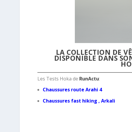
LA COLLECTION DE VÊ
DISPONIBLE DANS SON
HO
Les Tests Hoka de
RunActu
:
Chaussures route Arahi 4
Chaussures fast hiking , Arkali