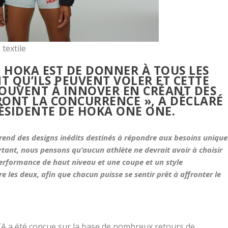
 textile
 HOKA EST DE DONNER À TOUS LES
T QU’ILS PEUVENT VOLER ET CETTE
OUVENT À INNOVER EN CRÉANT DES
RONT LA CONCURRENCE », A DÉCLARÉ
ÉSIDENTE DE HOKA ONE ONE.
end des designs inédits destinés à répondre aux besoins unique
nt, nous pensons qu’aucun athlète ne devrait avoir à choisir
erformance de haut niveau et une coupe et un style
re les deux, afin que chacun puisse se sentir prêt à affronter le
KA a été conçue sur la base de nombreux retours de