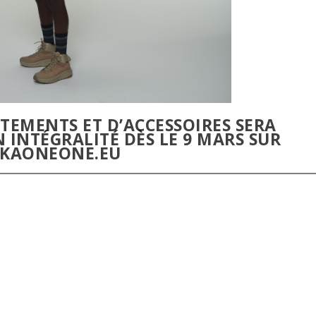
TEMENTS ET D’ACCESSOIRES SERA
 INTÉGRALITÉ DÈS LE 9 MARS SUR
KAONEONE.EU