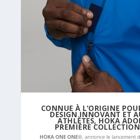
CONNUE À L’ORIGINE POU
DESIGN INNOVANT ET A
ATHLÈTES, HOKA ADO
PREMIÈRE COLLECTION 
HOKA ONE ONE®
, annonce le lancement 