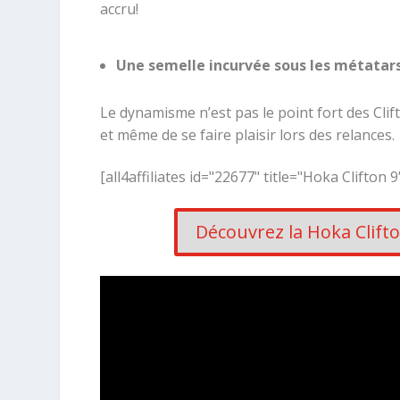
accru!
Une semelle incurvée sous les métatar
Le dynamisme n’est pas le point fort des Clift
et même de se faire plaisir lors des relances.
[all4affiliates id="22677" title="Hoka Clifton 9
Découvrez la Hoka Clifton