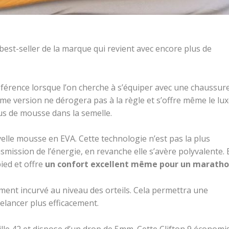
best-seller de la marque qui revient avec encore plus de
éférence lorsque l’on cherche à s’équiper avec une chaussur
ème version ne dérogera pas à la règle et s’offre même le lu
lus de mousse dans la semelle.
lle mousse en EVA. Cette technologie n’est pas la plus
ission de l’énergie, en revanche elle s’avère polyvalente. E
ied et offre
un confort excellent même pour un marath
ment incurvé au niveau des orteils. Cela permettra une
relancer plus efficacement.
le 42 et dispose d’un drop de 5mm. Cette Clifton 9 économi