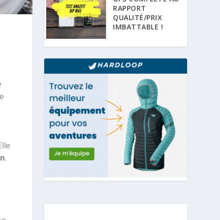
RAPPORT
QUALITÉ/PRIX
IMBATTABLE !
e
xe
lle
on
.
se