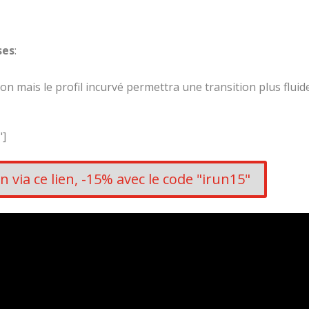
ses
:
on mais le profil incurvé permettra une transition plus fluid
"]
 via ce lien, -15% avec le code "irun15"