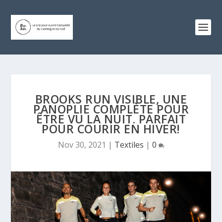
BROOKS RUN VISIBLE, UNE
PANOPLIE COMPLÈTE POUR
ÊTRE VU LA NUIT. PARFAIT
POUR COURIR EN HIVER!
Nov 30, 2021
|
Textiles
|
0