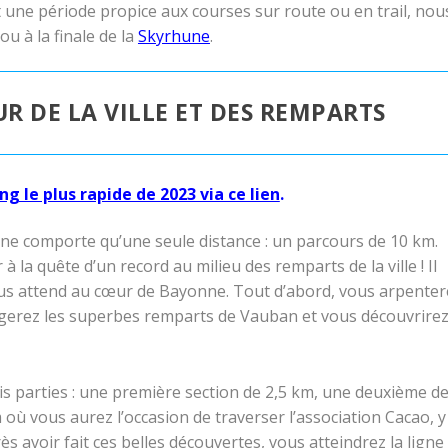
 une période propice aux courses sur route ou en trail, nou
ou à la finale de la
Skyrhune
.
R DE LA VILLE ET DES REMPARTS
ng le plus rapide de 2023 via ce lien
.
 comporte qu’une seule distance : un parcours de 10 km.
 la quête d’un record au milieu des remparts de la ville ! Il
vous attend au cœur de Bayonne. Tout d’abord, vous arpenter
longerez les superbes remparts de Vauban et vous découvrire
ois parties : une première section de 2,5 km, une deuxième d
 où vous aurez l’occasion de traverser l’association Cacao, y
 avoir fait ces belles découvertes, vous atteindrez la ligne