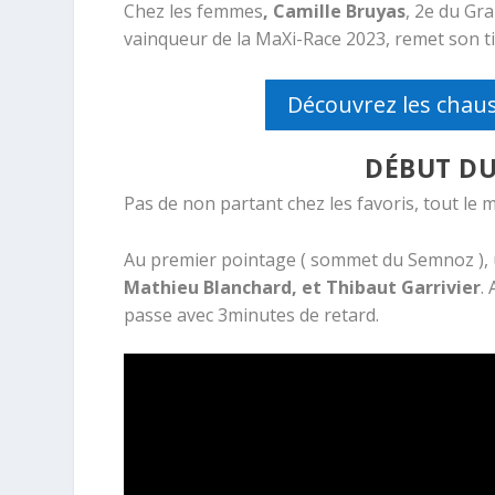
Chez les femmes
, Camille Bruyas
, 2e du Gr
vainqueur de la MaXi-Race 2023, remet son ti
Découvrez les chaus
DÉBUT DU
Pas de non partant chez les favoris, tout le 
Au premier pointage ( sommet du Semnoz ),
Mathieu Blanchard, et Thibaut Garrivier
.
passe avec 3minutes de retard.