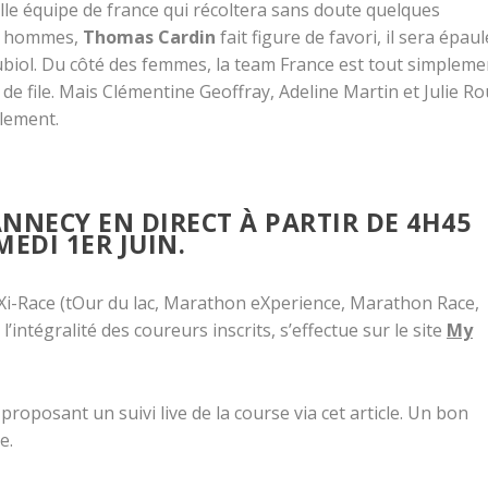
le équipe de france qui récoltera sans doute quelques
es hommes,
Thomas Cardin
fait figure de favori, il sera épaul
biol. Du côté des femmes, la team France est tout simpleme
 de file. Mais Clémentine Geoffray, Adeline Martin et Julie R
lement.
ANNECY EN DIRECT À PARTIR DE 4H45
MEDI 1ER JUIN.
aXi-Race (tOur du lac, Marathon eXperience, Marathon Race,
l’intégralité des coureurs inscrits, s’effectue sur le site
My
oposant un suivi live de la course via cet article. Un bon
e.