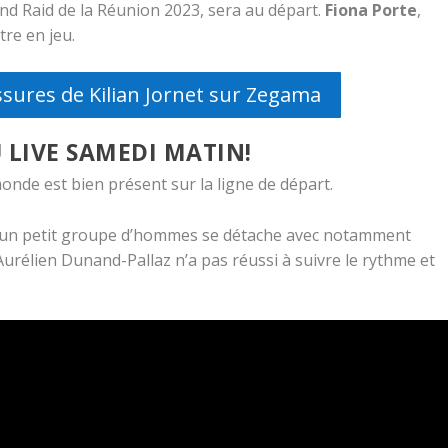
and Raid de la Réunion 2023, sera au départ.
Fiona Porte
,
tre en jeu.
sures de Kilian Jornet sur Zegama
 LIVE SAMEDI MATIN!
monde est bien présent sur la ligne de départ.
 un petit groupe d’hommes se détache avec notamment
 Aurélien Dunand-Pallaz n’a pas réussi à suivre le rythme et