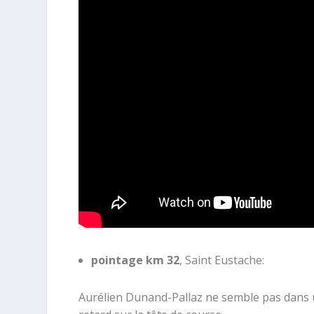
pointage km 32
, Saint Eustache:
Aurélien Dunand-Pallaz ne semble pas dans u