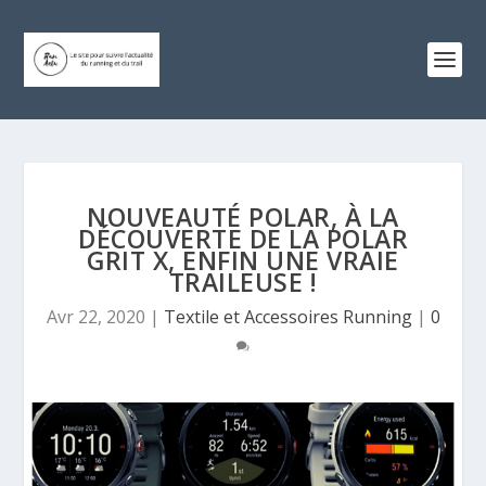
NOUVEAUTÉ POLAR, À LA
DÉCOUVERTE DE LA POLAR
GRIT X, ENFIN UNE VRAIE
TRAILEUSE !
Avr 22, 2020
|
Textile et Accessoires Running
|
0