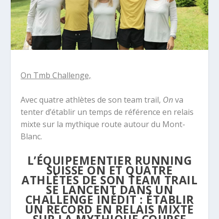
On Tmb Challenge,
Avec quatre athlètes de son team trail,
On
va
tenter d’établir un temps de référence en relais
mixte sur la mythique route autour du Mont-
Blanc.
L’ÉQUIPEMENTIER RUNNING
SUISSE ON ET QUATRE
ATHLÈTES DE SON TEAM TRAIL
SE LANCENT DANS UN
CHALLENGE INÉDIT : ÉTABLIR
UN RECORD EN RELAIS MIXTE
SUR LA MYTHIQUE COURSE