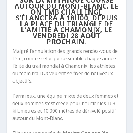
AUTOUR DU MONT-BLANC. LE
ON TMB CHALLENGE
S’ÉLANCERA À 18H00, DEPUIS
LA PLACE DU TRIANGLE DE
L’AMITIÉ À CHAMONIX, LE
VENDREDI 28 AOÛT
PROCHAIN.
Malgré l’annulation des grands rendez-vous de
l’été, comme celui qui rassemble chaque année
l’élite du trail mondial à Chamonix, les athlètes
du team trail
On
veulent se fixer de nouveaux
objectifs.
Parmi eux, une équipe mixte de deux femmes et
deux hommes s’est créée pour boucler les 168
kilomètres et 10 000 mètres de dénivelé positif
autour du Mont-Blanc.