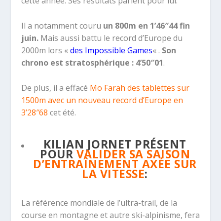
cette année. Ses résultats parlent pour lui.
Il a notamment couru
un 800m en 1’46″44 fin
juin.
Mais aussi battu le record d’Europe du
2000m lors «
des Impossible Games
« .
Son
chrono est stratosphérique : 4’50″01
.
De plus, il a effacé
Mo Farah des tablettes sur
1500m avec un nouveau record d’Europe en
3’28″68
cet été.
KILIAN JORNET PRÉSENT
POUR
VALIDER SA SAISON
D’ENTRAÎNEMENT AXÉE SUR
LA VITESSE
:
La référence mondiale de l’ultra-trail,
de la
course en montagne et autre ski-alpinisme, fera