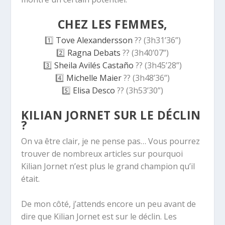
CHEZ LES FEMMES,
1️⃣
Tove Alexandersson
??
(3h31’36”)
2️⃣
Ragna Debats
??
(3h40’07”)
3️⃣
Sheila Avilés Castaño
??
(3h45’28”)
4️⃣
Michelle Maier
??
(3h48’36”)
5️⃣
Elisa Desco
??
(3h53’30”)
KILIAN JORNET SUR LE DÉCLIN
?
On va être clair, je ne pense pas… Vous pourrez
trouver de nombreux articles sur pourquoi
Kilian Jornet n’est plus le grand champion qu’il
était.
De mon côté, j’attends encore un peu avant de
dire que Kilian Jornet est sur le déclin. Les