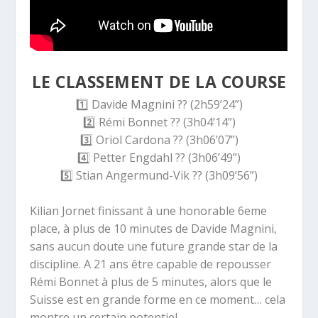
LE CLASSEMENT DE LA COURSE
1️⃣
Davide Magnini
??
(2h59’24”)
2️⃣
Rémi Bonnet
??
(3h04’14”)
3️⃣
Oriol Cardona
??
(3h06’07”)
4️⃣
Petter Engdahl
??
(3h06’49”)
5️⃣
Stian Angermund-Vik
??
(3h09’56”)
Kilian Jornet finissant à une honorable 6eme
place, à plus de 10 minutes de Davide Magnini,
sans aucun doute une future grande star de la
discipline. A 21 ans être capable de repousser
Rémi Bonnet à plus de 5 minutes, alors que le
Suisse est en grande forme en ce moment… cela
montre un certain potentiel.