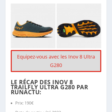
Equipez-vous avec les Inov 8 Ultra
G280
LE RÉCAP DES INOV 8
TRAILFLY ULTRA G280 PAR
RUNACTU:
Prix: 190€