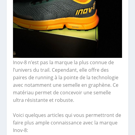
Inov-8 n’est pas la marque la plus connue de
l’univers du trail. Cependant, elle offre des
paires de running à la pointe de la technologie
avec notamment une semelle en graphène. Ce
matériau permet de concevoir une semelle
ultra résistante et robuste.
Voici quelques articles qui vous permettront de
faire plus ample connaissance avec la marque
Inov-8: