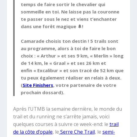
temps de faire sortir le
chevalier
qui
sommeille en toi. Ne laisse pas la couronne
te passer sous le nez et viens t’enchanter
dans une forêt magique 🌲!
Camarade choisis ton destin ! 5
trails
sont
au programme, alors à toi de faire le bon
choix :
« Arthur » et ses 9 km
,
« Merlin » long
de 14 km
,
le « Graal » et ses 26 km
et
enfin
« Excalibur » et son tracé de 52 km
que
tu peux également réaliser en
relais
à deux.
(
Site Finishers
, votre partenaire de votre
prochain dossard).
Après l’UTMB la semaine dernière, le monde du
trail et du running ne s’arrête jamais, voici
quelques courses à suivre ce week-end: le
trail
de la côte d’opale
, le
Serre Che Trail
, le
semi-