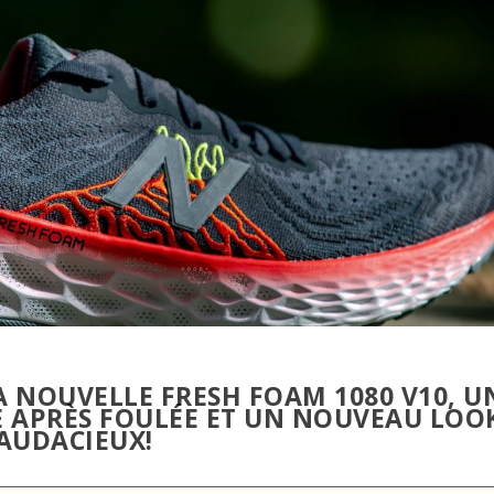
 NOUVELLE FRESH FOAM 1080 V10, U
 APRÈS FOULÉE ET UN NOUVEAU LOO
AUDACIEUX!