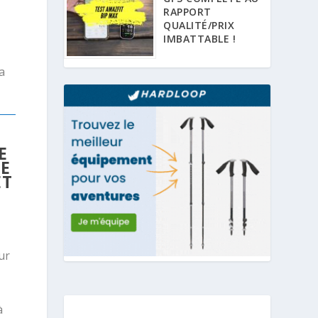
RAPPORT
QUALITÉ/PRIX
IMBATTABLE !
a
E
UE
ET
ur
à