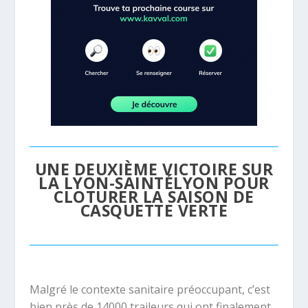
UNE DEUXIÈME VICTOIRE SUR
LA LYON-SAINTÉLYON POUR
CLOTURER LA SAISON DE
CASQUETTE VERTE
Malgré le contexte sanitaire préoccupant, c’est
bien près de 14000 traileurs qui
ont finalement