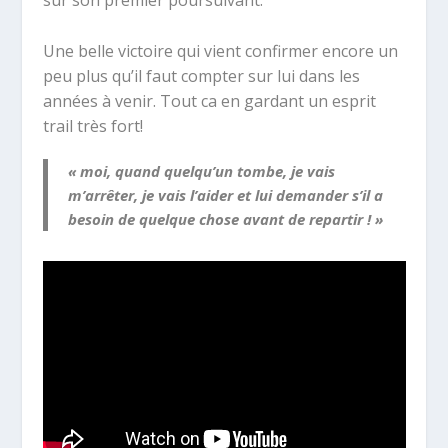
sur son premier poursuivant.
Une belle victoire qui vient confirmer encore un
peu plus qu’il faut compter sur lui dans les
années à venir. Tout ca en gardant un esprit
trail très fort!
« moi, quand quelqu’un tombe, je vais
m’arrêter, je vais l’aider et lui demander s’il a
besoin de quelque chose avant de repartir ! »