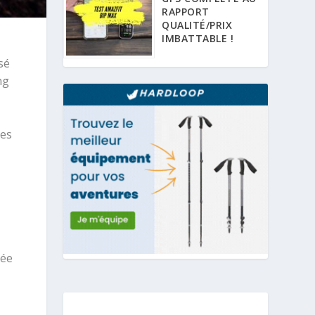
RAPPORT
QUALITÉ/PRIX
IMBATTABLE !
sé
ng
les
née