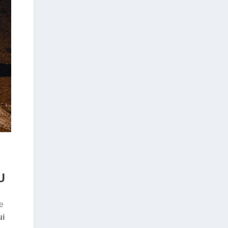
U
e
ui