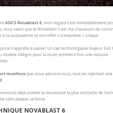
ure
ASICS Novablast 6
, mon regard s’est immédiatement po
tu, vous savez que la Novablast 5 est ma chaussure de runni
 à sa polyvalence et son effet « trampoline » unique.
ppone s’apprête à passer un cap technologique majeur. Exit 
u modèle intègre pour la toute première fois une mousse
lite.
fort moelleux
que nous adorons tous, tout en injectant une
d
.
s’annonce déjà comme la nouveauté la plus excitante de l’an
sme sans plaque carbone.
CHNIQUE NOVABLAST 6