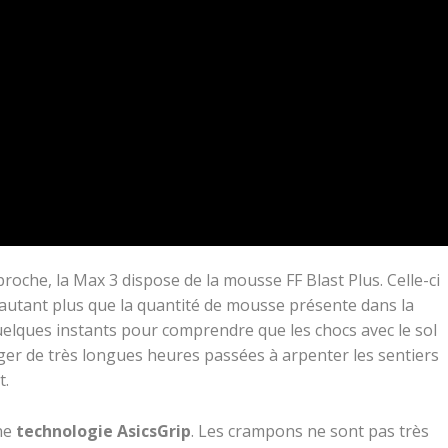
 proche, la Max 3 dispose de la mousse FF Blast Plus. Celle-ci
d’autant plus que la quantité de mousse présente dans la
quelques instants pour comprendre que les chocs avec le sol
ger de très longues heures passées à arpenter les sentiers
t.
ne
technologie AsicsGrip
. Les crampons ne sont pas très