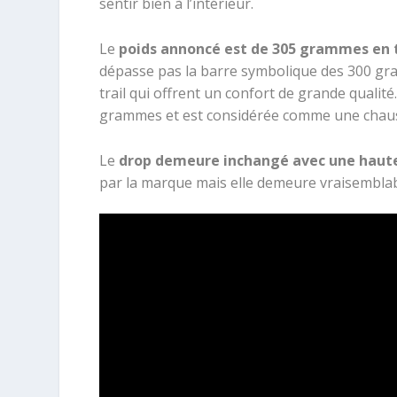
sentir bien à l’intérieur.
Le
poids annoncé est de 305 grammes en t
dépasse pas la barre symbolique des 300 gra
trail qui offrent un confort de grande qualité
grammes et est considérée comme une chaus
Le
drop demeure inchangé avec une hau
par la marque mais elle demeure vraisembla