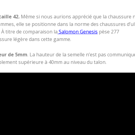
aille 42.
Même si nous aurions apprécié que la chaussure 
mmes, elle se positionne dans la norme des chaussures d’ul
. À titre de comparaison la
Salomon Genesis
pèse 277
sure légère dans cette gamme.
teur de 5mm
. La hauteur de la semelle n’est pas communiqu
blement supérieure à 40mm au niveau du talon.