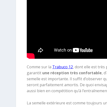
Comme sur la
Trabuco 12
, dont elle est très
garantit
une réception très confortable
, 
semelle est importante. Il suffit d’observer 
seront parfaitement amortis. De quoi envisa
aussi bien en compétition qu’à l’entraînemen
La semelle extérieure est comme toujours u