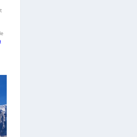
t
de
a