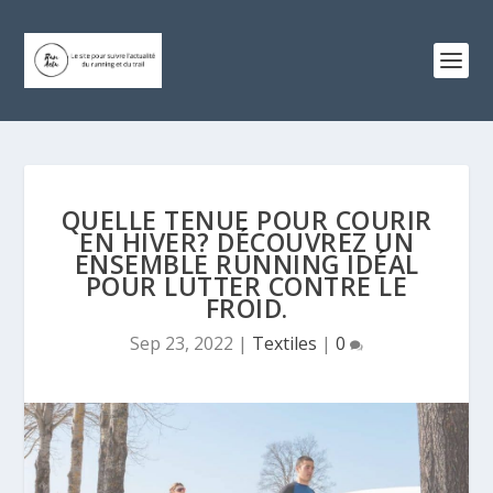
QUELLE TENUE POUR COURIR
EN HIVER? DÉCOUVREZ UN
ENSEMBLE RUNNING IDÉAL
POUR LUTTER CONTRE LE
FROID.
Sep 23, 2022
|
Textiles
|
0