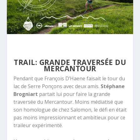
TRAIL: GRANDE TRAVERSÉE DU
MERCANTOUR
Pendant que François D’Haene faisait
le tour du
lac de Serre Ponçons
avec deux amis.
Stéphane
Brogniart
partait lui pour faire la grande
traversée du Mercantour. Moins médiatisé que
son homologue de chez Salomon, le défi en était
pas moins impressionnant et ambitieux pour ce
traileur expérimenté.