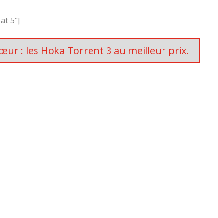
at 5"]
ur : les Hoka Torrent 3 au meilleur prix.