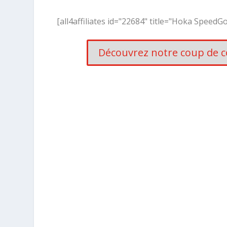
[all4affiliates id="22684" title="Hoka SpeedGo
Découvrez notre coup de cœ