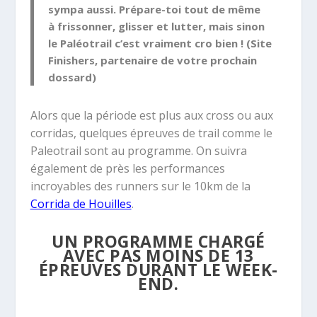
sympa aussi. Prépare-toi tout de même
à
frissonner
,
glisser
et
lutter
, mais sinon
le
Paléotrail
c’est vraiment cro bien ! (
Site
Finishers
, partenaire de votre prochain
dossard)
Alors que la période est plus aux cross ou aux
corridas, quelques épreuves de trail comme le
Paleotrail sont au programme. On suivra
également de près les performances
incroyables des runners sur le 10km de la
Corrida de Houilles
.
UN PROGRAMME CHARGÉ
AVEC PAS MOINS DE 13
ÉPREUVES DURANT LE WEEK-
END.