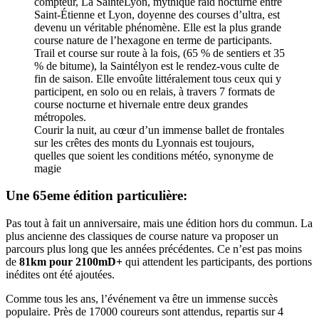
compteur, La SaintéLyon, mythique raid nocturne entre
Saint-Étienne et Lyon, doyenne des courses d’ultra, est
devenu un véritable phénomène. Elle est la plus grande
course nature de l’hexagone en terme de participants.
Trail et course sur route à la fois, (65 % de sentiers et 35
% de bitume), la Saintélyon est le rendez-vous culte de
fin de saison. Elle envoûte littéralement tous ceux qui y
participent, en solo ou en relais, à travers 7 formats de
course nocturne et hivernale entre deux grandes
métropoles.
Courir la nuit, au cœur d’un immense ballet de frontales
sur les crêtes des monts du Lyonnais est toujours,
quelles que soient les conditions météo, synonyme de
magie
Une 65eme édition particulière:
Pas tout à fait un anniversaire, mais une édition hors du commun. La
plus ancienne des classiques de course nature va proposer un
parcours plus long que les années précédentes. Ce n’est pas moins
de
81km pour 2100mD+
qui attendent les participants, des portions
inédites ont été ajoutées.
Comme tous les ans, l’événement va être un immense succès
populaire. Près de 17000 coureurs sont attendus, repartis sur 4