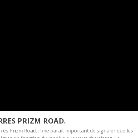
RRES PRIZM ROAD.
erres Prizm Road, il me paraît important de signaler que les