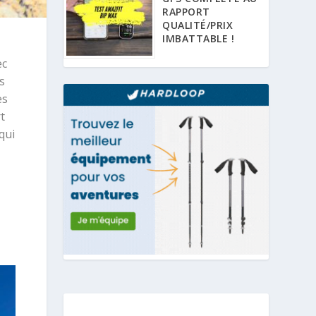
RAPPORT
QUALITÉ/PRIX
IMBATTABLE !
ec
s
es
t
qui