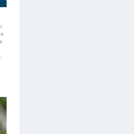
t
nt
de
.