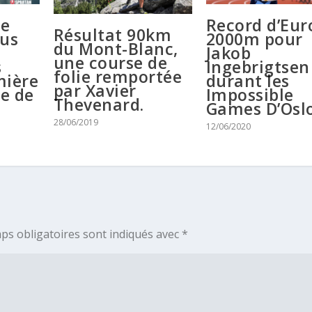
ce
Record d’Eur
Résultat 90km
lus
2000m pour
du Mont-Blanc,
Jakob
une course de
s
Ingebrigtsen
folie remportée
mière
durant les
par Xavier
e de
Impossible
Thevenard.
Games D’Oslo
28/06/2019
12/06/2020
ps obligatoires sont indiqués avec
*