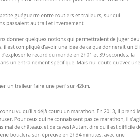
etite guéguerre entre routiers et traileurs, sur qui
ns passaient au trail et inversement.
lons donner quelques notions qui permettraient de juger deu
 il est compliqué d’avoir une idée de ce que donnerait un El
 d’exploser le
record du monde
en 2h01 et 39 secondes, la
sans un entrainement spécifique. Mais nul doute qu’avec un
ner un traileur faire une perf sur 42km.
nconnu vu qu’il a déjà couru un marathon. En 2013, il prend l
muser. Pour ceux qui ne connaissent pas ce marathon, il s’agi
mal de châteaux et de caves ! Autant dire qu’il est difficile d
Haene bouclera son épreuve en 2h34 minutes, avec une