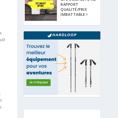
RAPPORT
QUALITÉ/PRIX
IMBATTABLE !
x
iud
e
e
t
e