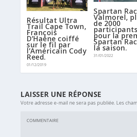
Spartan Ra
Valmorel, p
Résultat Ultra
de 2000
Trail Cape Town,
participant
François
pour la pre
D’Haene coiffé
Spartan Rac
sur le fil par
la saison.
l’Américain Cody
Reed.
31/01/2022
01/12/2019
LAISSER UNE RÉPONSE
Votre adresse e-mail ne sera pas publiée.
Les cham