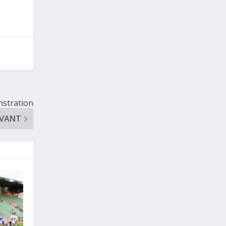
nstration
IVANT