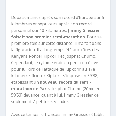
Deux semaines
après son
record d’Europe sur 5
kilomètres
et sept jours après son
record
personnel sur 10 kilomètres
,
Jimmy Gressier
faisait son premier semi-marathon
. Pour sa
première fois sur cette distance, il n’a fait dans
la figuration. I
l a longtemps été aux côtés des
Kenyans Roncer Kipkorir et Josphat Chumo.
Cependant, le rythme était un peu trop élevé
pour lui lors de l’attaque de Kipkorir au 17
e
kilomètre. Roncer Kipkorir s’impose en 59’38,
établissant un
nouveau record du semi-
marathon de Paris
. Josphat Chumo (2ème en
59’53) devance, quant à lui, Jimmy Gressier de
seulement 2 petites secondes.
Avec ce temps, le français Jimmy Gressier établit