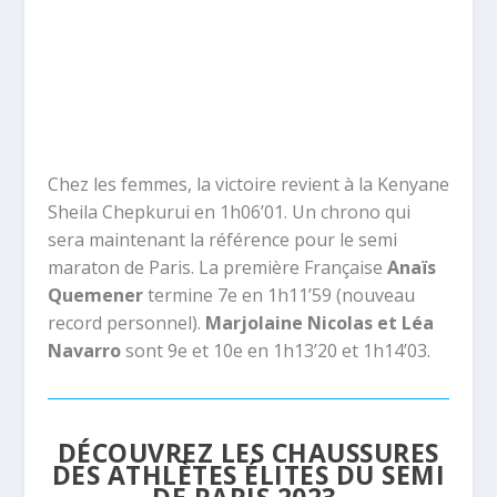
Chez les femmes, la victoire revient à
la Kenyane
Sheila Chepkurui en 1h06’01. Un chrono qui
sera maintenant la référence pour le semi
maraton de Paris. La première Française
Anaïs
Quemener
termine 7
e
en 1h11’59 (nouveau
record personnel).
Marjolaine Nicolas et Léa
Navarro
sont 9
e
et 10
e
en 1h13’20 et 1h14’03.
DÉCOUVREZ LES CHAUSSURES
DES ATHLÈTES ÉLITES DU SEMI