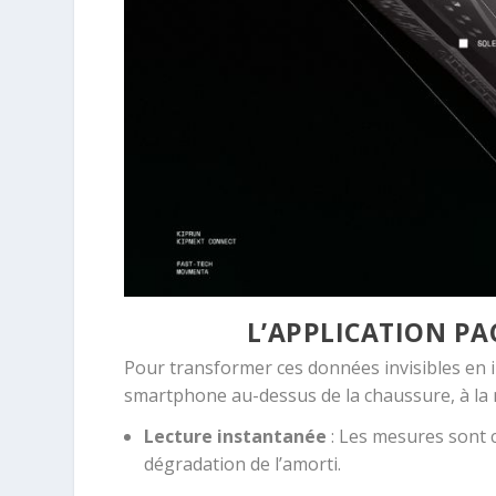
L’APPLICATION PA
Pour transformer ces données invisibles en i
smartphone au-dessus de la chaussure, à la
Lecture instantanée
:
Les mesures sont c
dégradation de l’amorti
.