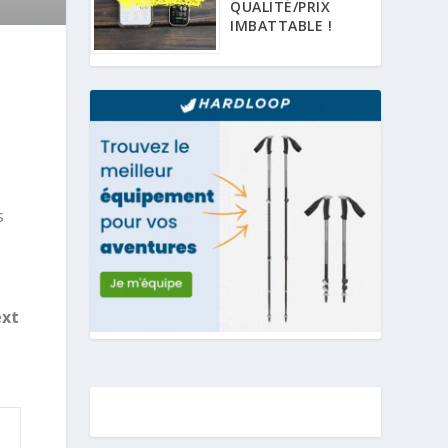
QUALITÉ/PRIX
IMBATTABLE !
s
ext